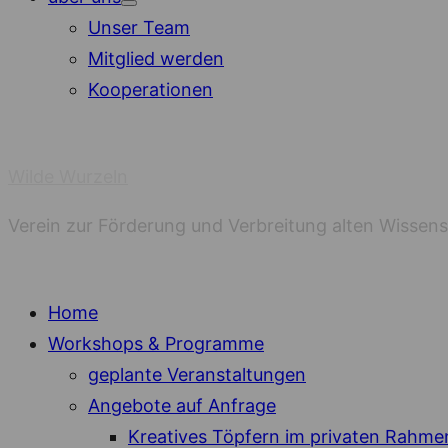
Show
Unser Team
sub
menu
Mitglied werden
Kooperationen
Wilde Wurzeln
Verein zur Förderung und Verbreitung alten Wissen
Home
Workshops & Programme
geplante Veranstaltungen
Angebote auf Anfrage
Kreatives Töpfern im privaten Rahme