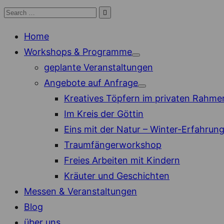
Skip
Search

Search
to
for:
Home
content
Workshops & Programme
Show
geplante Veranstaltungen
sub
menu
Angebote auf Anfrage
Show
Kreatives Töpfern im privaten Rahme
sub
menu
Im Kreis der Göttin
Eins mit der Natur – Winter-Erfahrun
Traumfängerworkshop
Freies Arbeiten mit Kindern
Kräuter und Geschichten
Messen & Veranstaltungen
Blog
über uns