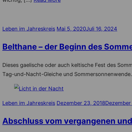
Posted
Leben im Jahreskreis
Mai 5, 2020
Juli 16, 2024
on
Belthane – der Beginn des Somm
Dieses gaelische oder auch keltische Fest des Somm
Tag-und-Nacht-Gleiche und Sommersonnenwende.
Posted
Leben im Jahreskreis
Dezember 23, 2018
Dezember 
on
Abschluss vom vergangenen und B