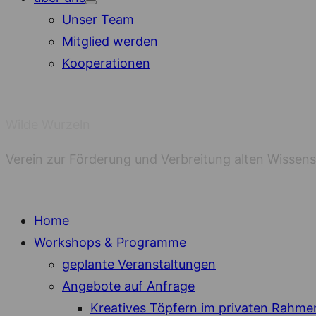
Show
Unser Team
sub
menu
Mitglied werden
Kooperationen
Wilde Wurzeln
Verein zur Förderung und Verbreitung alten Wissen
Home
Workshops & Programme
geplante Veranstaltungen
Angebote auf Anfrage
Kreatives Töpfern im privaten Rahme