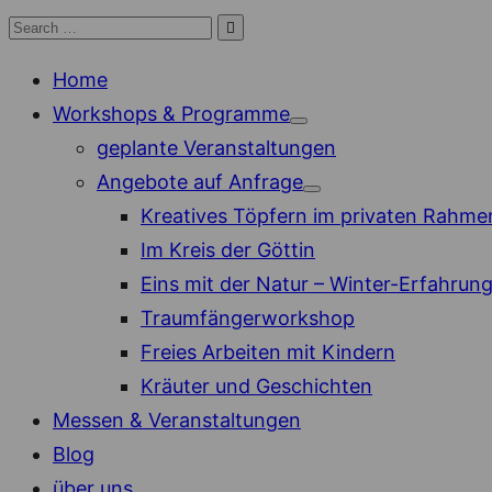
Skip
Search

Search
to
for:
Home
content
Workshops & Programme
Show
geplante Veranstaltungen
sub
menu
Angebote auf Anfrage
Show
Kreatives Töpfern im privaten Rahme
sub
menu
Im Kreis der Göttin
Eins mit der Natur – Winter-Erfahrun
Traumfängerworkshop
Freies Arbeiten mit Kindern
Kräuter und Geschichten
Messen & Veranstaltungen
Blog
über uns