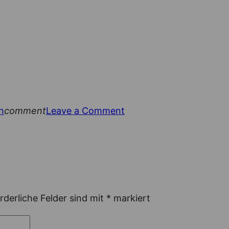
on
n
comment
Leave a Comment
Wenn
Erwachsene
mit
Händen
werken
rderliche Felder sind mit
*
markiert