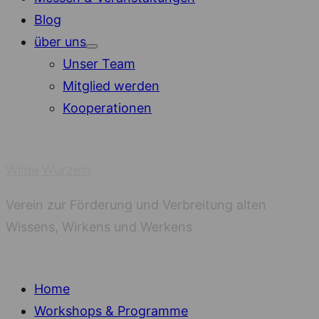
Blog
über uns
Show
Unser Team
sub
menu
Mitglied werden
Kooperationen
Wilde Wurzeln
Verein zur Förderung und Verbreitung alten
Wissens, Wirkens und Werkens
Home
Workshops & Programme