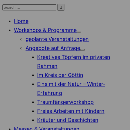
Skip
Search

Search
to
for:
Home
content
Workshops & Programme
Show
geplante Veranstaltungen
sub
menu
Angebote auf Anfrage
Show
Kreatives Töpfern im privaten
sub
menu
Rahmen
Im Kreis der Göttin
Eins mit der Natur – Winter-
Erfahrung
Traumfängerworkshop
Freies Arbeiten mit Kindern
Kräuter und Geschichten
Messen & Veranstaltungen