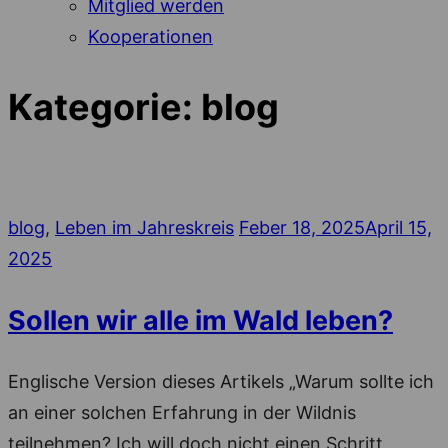
Mitglied werden
Kooperationen
Kategorie:
blog
Posted
blog
,
Leben im Jahreskreis
Feber 18, 2025
April 15,
on
2025
Sollen wir alle im Wald leben?
Englische Version dieses Artikels „Warum sollte ich
an einer solchen Erfahrung in der Wildnis
teilnehmen? Ich will doch nicht einen Schritt