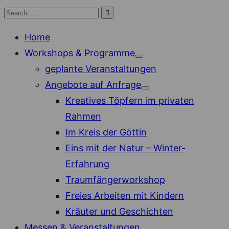
Skip
Search

Search
to
for:
Home
content
Workshops & Programme
Show
geplante Veranstaltungen
sub
menu
Angebote auf Anfrage
Show
Kreatives Töpfern im privaten
sub
menu
Rahmen
Im Kreis der Göttin
Eins mit der Natur – Winter-
Erfahrung
Traumfängerworkshop
Freies Arbeiten mit Kindern
Kräuter und Geschichten
Messen & Veranstaltungen