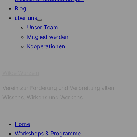
Blog
über uns
Show
Unser Team
sub
menu
Mitglied werden
Kooperationen
Wilde Wurzeln
Verein zur Förderung und Verbreitung alten
Wissens, Wirkens und Werkens
Home
Workshops & Programme